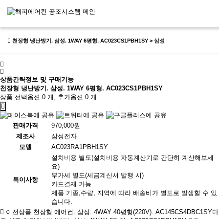
천장형 냉난방기. 삼성. 1WAY 6평형. AC023CS1PBH1SY > 삼성
상품간략정보 및 구매기능
천장형 냉난방기. 삼성. 1WAY 6평형. AC023CS1PBH1SY
상품 선택옵션 0 개, 추가옵션 0 개
판매가격
970,000원
제조사
삼성전자
모델
AC023RA1PBH1SY
설치비용 별도(설치비용 자동계산기로 간단히 계산해보세
요)
부가세 별도(세금계산서 발행 시)
특이사항
카드결재 가능
제품 기종,수량, 지역에 따라 배송비가 별도로 발생할 수 있
습니다.
이전상품
천장형 에어컨. 삼성. 4WAY 40평형(220V). AC145CS4DBC1SY
다