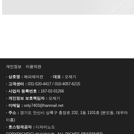
개인정보
이용약관
· 상호명
해피에어컨
· 대표
오재기
· 고객센터
031-520-4417
/
010-4057-6215
· 사업자 등록번호
167-02-01266
· 개인정보 보호책임자
오재기
· 이메일
only7403@hanmail.net
· 주소
경기도 안산시 상록구 충장로 232, 1동 1101호 (본오동, 대우마
이홈)
· 호스팅제공자
디자이노드