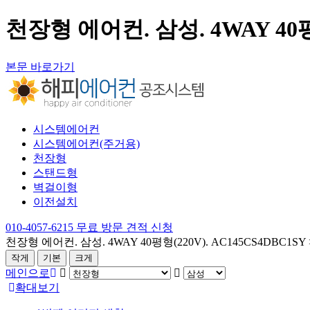
천장형 에어컨. 삼성. 4WAY 40평형
본문 바로가기
시스템에어컨
시스템에어컨(주거용)
천장형
스탠드형
벽걸이형
이전설치
010-4057-6215
무료 방문 견적 신청
천장형 에어컨. 삼성. 4WAY 40평형(220V). AC145CS4DBC1SY
작게
기본
크게
메인으로
확대보기