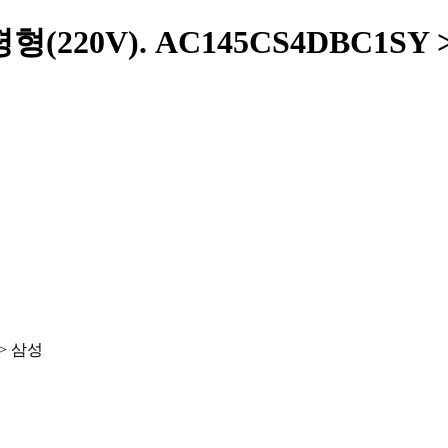
(220V). AC145CS4DBC1SY
 > 삼성