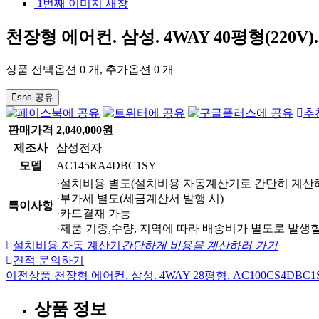
1번째 이미지 새창
천장형 에어컨. 삼성. 4WAY 40평형(220V).
상품 선택옵션 0 개, 추가옵션 0 개
sns 공유
추
판매가격
2,040,000원
제조사
삼성전자
모델
AC145RA4DBC1SY
·설치비용 별도(설치비용 자동계산기로 간단히 계산
·부가세 별도(세금계산서 발행 시)
특이사항
·카드결재 가능
·제품 기종,수량, 지역에 따라 배송비가 별도로 발생할
설치비용 자동 계산기
간단하게 비용을 계산하러 가기
견적 문의하기
이전상품
천장형 에어컨. 삼성. 4WAY 28평형. AC100CS4DBC1
상품 정보